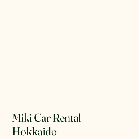
Miki Car Rental
Hokkaido