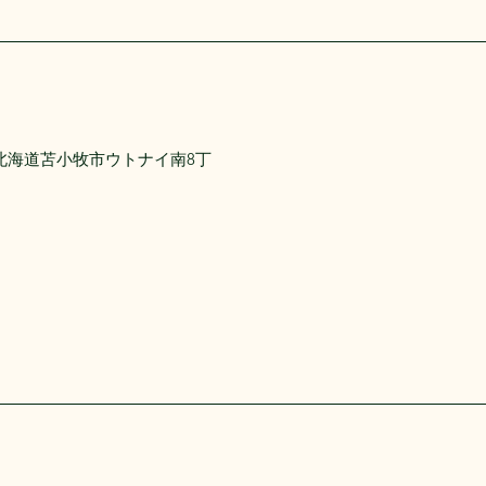
07 北海道苫小牧市ウトナイ南8丁